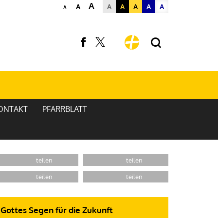
A
A
A
A
A
A
A
A
ONTAKT
PFARRBLATT
Gottes Segen für die Zukunft