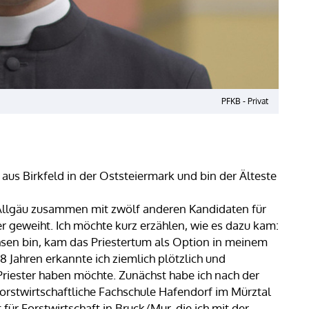
PFKB - Privat
us Birkfeld in der Oststeiermark und bin der Älteste
 Allgäu zusammen mit zwölf anderen Kandidaten für
er geweiht. Ich möchte kurz erzählen, wie es dazu kam:
sen bin, kam das Priestertum als Option in meinem
18 Jahren erkannte ich ziemlich plötzlich und
 Priester haben möchte. Zunächst habe ich nach der
forstwirtschaftliche Fachschule Hafendorf im Mürztal
ür Forstwirtschaft in Bruck/Mur, die ich mit der