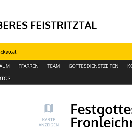
ERES FEISTRITZTAL
ckau.at
RAUM
PFARREN
TEAM
GOTTESDIENSTZEITEN
K
OTOS
Festgotte
Fronleic
KARTE
ANZEIGEN