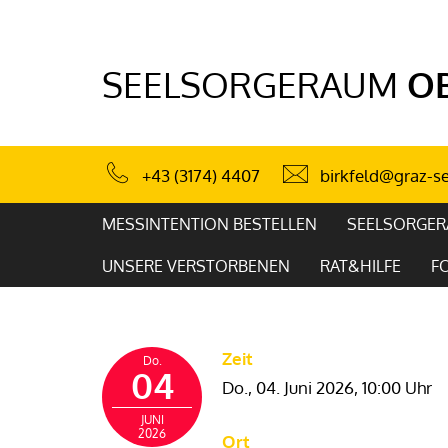
SEELSORGERAUM
OB
birkfeld@graz-se
+43 (3174) 4407
MESSINTENTION BESTELLEN
SEELSORGE
UNSERE VERSTORBENEN
RAT&HILFE
F
Zeit
Do.
04
Do., 04. Juni 2026,
10:00 Uhr
JUNI
2026
Ort