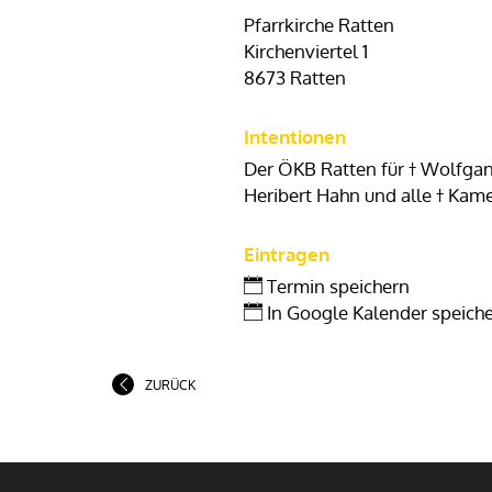
Pfarrkirche Ratten
Kirchenviertel 1
8673 Ratten
Intentionen
Der ÖKB Ratten für † Wolfgan
Heribert Hahn und alle † Kam
Eintragen
Termin speichern
In Google Kalender speich
ZURÜCK