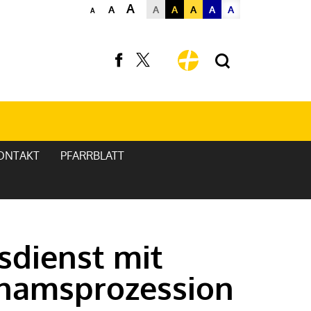
A
A
A
A
A
A
A
A
ONTAKT
PFARRBLATT
sdienst mit
hnamsprozession